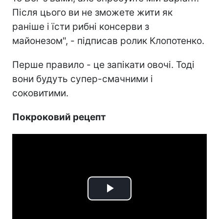
Після цього ви не зможете жити як
раніше і їсти рибні консерви з
майонезом", - підписав ролик Клопотенко.
Перше правило - це запікати овочі. Тоді
вони будуть супер-смачними і
соковитими.
Покроковий рецепт
Play