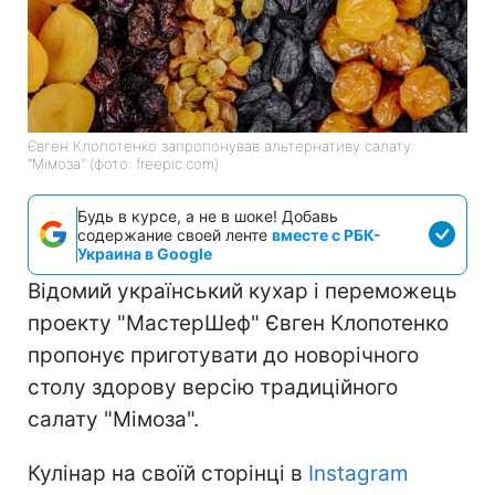
Євген Клопотенко запропонував альтернативу салату
"Мімоза" (фото: freepic.com)
Будь в курсе, а не в шоке! Добавь
содержание своей ленте
вместе с РБК-
Украина в Google
Відомий український кухар і переможець
проекту "МастерШеф" Євген Клопотенко
пропонує приготувати до новорічного
столу здорову версію традиційного
салату "Мімоза".
Кулінар на своїй сторінці в
Instagram