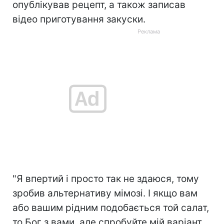
опублікував рецепт, а також записав
відео приготування закуски.
"Я впертий і просто так не здаюся, тому
зробив альтернативу мімозі. І якщо вам
або вашим рідним подобається той салат,
то Бог з вами, але спробуйте мій варіант.