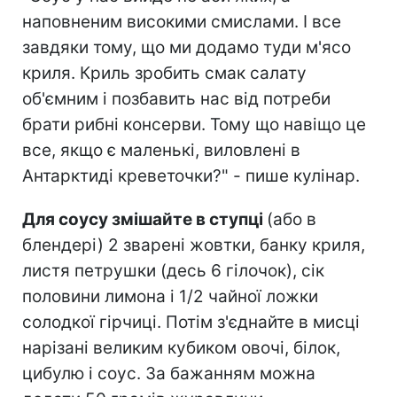
наповненим високими смислами. І все
завдяки тому, що ми додамо туди м'ясо
криля. Криль зробить смак салату
об'ємним і позбавить нас від потреби
брати рибні консерви. Тому що навіщо це
все, якщо є маленькі, виловлені в
Антарктиді креветочки?" - пише кулінар.
Для соусу змішайте в ступці
(або в
блендері) 2 зварені жовтки, банку криля,
листя петрушки (десь 6 гілочок), сік
половини лимона і 1/2 чайної ложки
солодкої гірчиці. Потім з'єднайте в мисці
нарізані великим кубиком овочі, білок,
цибулю і соус. За бажанням можна