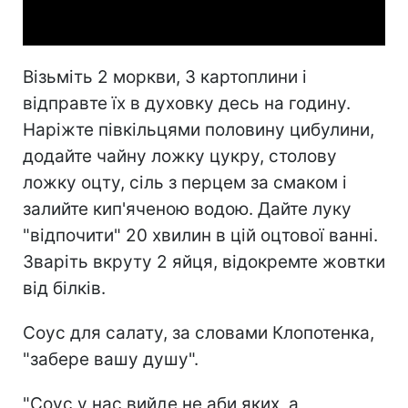
Video
Візьміть 2 моркви, 3 картоплини і
відправте їх в духовку десь на годину.
Наріжте півкільцями половину цибулини,
додайте чайну ложку цукру, столову
ложку оцту, сіль з перцем за смаком і
залийте кип'яченою водою. Дайте луку
"відпочити" 20 хвилин в цій оцтової ванні.
Зваріть вкруту 2 яйця, відокремте жовтки
від білків.
Соус для салату, за словами Клопотенка,
"забере вашу душу".
"Соус у нас вийде не аби яких, а