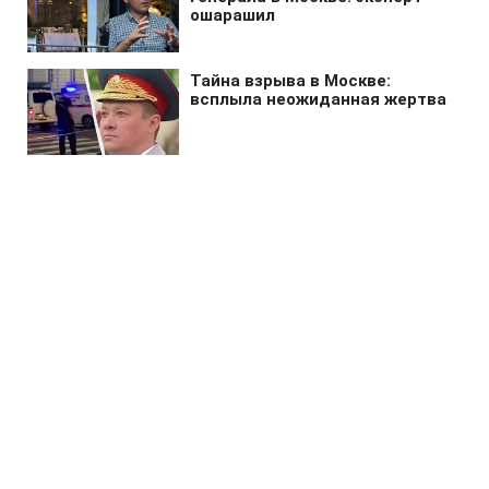
Главная
»
Lifestyle
»
Мода и красота
Леся Никитюк показала платье,
которое снова вернулось в
моду из 90-х
13:09 03.08.2026 Пн
2 мин
Звезда выбрала фасон, который идеально
подходит для жарких дней