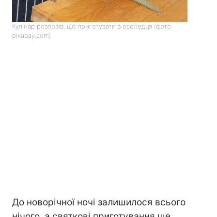
Кулінар розповів, що приготувати з оселедця (фото:
pixabay.com)
До новорічної ночі залишилося всього
нічого, а святкові приготування ще