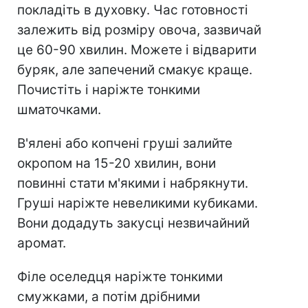
покладіть в духовку. Час готовності
залежить від розміру овоча, зазвичай
це 60-90 хвилин. Можете і відварити
буряк, але запечений смакує краще.
Почистіть і наріжте тонкими
шматочками.
В'ялені або копчені груші залийте
окропом на 15-20 хвилин, вони
повинні стати м'якими і набрякнути.
Груші наріжте невеликими кубиками.
Вони додадуть закусці незвичайний
аромат.
Філе оселедця наріжте тонкими
смужками, а потім дрібними