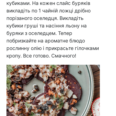
кубиками. На кожен слайс буряків
викладіть по 1 чайній ложці дрібно
порізаного оселедця. Викладіть
кубики груші та насіння льону на
буряки з оселедцем. Тепер
побризкайте на ароматне блюдо
рослинну олію і прикрасьте гілочками
кропу. Все готово. Смачного!