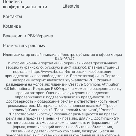
Политика
Lifestyle
конфиденциальности
Контакты
Команда
Вакансии в РБК-Украина
Разместить рекламу
Идентификатор онлайн-медиа в Реестре субъектов в сфере медиа
— R40-05347
Информационный портал «РБК-Украина» имеет трехязычную
версию (украинскую, русскую и английскую), главная страница
портала –
https://www.rbc.ua
. Фотографии, изображения
принадлежат их правообладателям. Все фотографии на Портале,
авторами которых являются журналисты РБК-Украина,
размещены на условиях лицензии Creative Commons Attribution
4.0 International. Редакция РБК-Украина может не разделять точку
зрения авторов. Оценочные суждения не подлежат
опровержению и подтверждению их правдивости. За
достоверность и содержание рекламы ответственность несет
рекламодатель. Материалы, обозначенные плашкой: "Пресс-
релизы", "Спецпроект", "Партнерский материал", "Promo",
"Благотворительность", "Резонанс" размещаются на правах
рекламы и предназначены, как правило, для лиц, достигших 21-
летнего возраста. «Новости компании» – это информационный
формат, охватывающий новости, события и объявления,
связанные с деятельностью компаний, базирующиеся на
прессрелизах, выпускаемых самими компаниями, и за которые