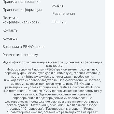
Правила пользования
Жизнь
Правовая информация
Развлечения
Политика
Lifestyle
конфиденциальности
Контакты
Команда
Вакансии в РБК-Украина
Разместить рекламу
Идентификатор онлайн-медиа в Реестре субъектов в сфере медиа
— R40-05347
Информационный портал «РБК-Украина» имеет трехязычную
версию (украинскую, русскую и английскую), главная страница
портала –
https://www.rbc.ua
. Фотографии, изображения
принадлежат их правообладателям. Все фотографии на Портале,
авторами которых являются журналисты РБК-Украина,
размещены на условиях лицензии Creative Commons Attribution
4.0 International. Редакция РБК-Украина может не разделять точку
зрения авторов. Оценочные суждения не подлежат
опровержению и подтверждению их правдивости. За
достоверность и содержание рекламы ответственность несет
рекламодатель. Материалы, обозначенные плашкой: "Пресс-
релизы", "Спецпроект", "Партнерский материал", "Promo",
"Благотворительность", "Резонанс" размещаются на правах