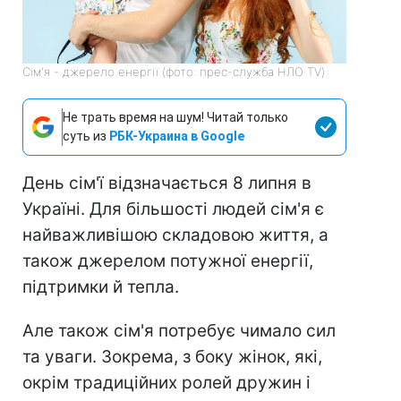
Сім'я - джерело енергії (фото: прес-служба НЛО TV)
Не трать время на шум! Читай только
суть из
РБК-Украина в Google
День сім'ї відзначається 8 липня в
Україні. Для більшості людей сім'я є
найважливішою складовою життя, а
також джерелом потужної енергії,
підтримки й тепла.
Але також сім'я потребує чимало сил
та уваги. Зокрема, з боку жінок, які,
окрім традиційних ролей дружин і