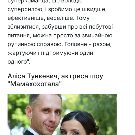
суперкоманда, що володіє
суперсилою, і зробимо це швидше,
ефективніше, веселіше. Тому
зблизитися, забувши про всі побутові
питання, можна просто за звичайною
рутинною справою. Головне - разом,
жартуючи і підтримуючи один
одного".
Аліса Тункевич, актриса шоу
"Мамахохотала"