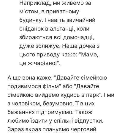
Наприклад, ми живемо за
містом, в приватному
будинку. І навіть звичайний
сніданок в альтанці, коли
збираються всі домочадці,
дуже зближує. Наша дочка з
цього приводу каже: "Мамо,
це ж чарівно!".
А ще вона каже: "Давайте сімейкою
подивимося фільм" або "Давайте
сімейкою вийдемо кудись в парк". І ми
з чоловіком, безумовно, її в цих
бажаннях підтримуємо. Також
любимо їздити у спільні відпустки.
Зараз якраз плануємо черговий