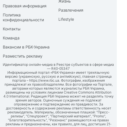
Жизнь
Правовая информация
Развлечения
Политика
Lifestyle
конфиденциальности
Контакты
Команда
Вакансии в РБК-Украина
Разместить рекламу
Идентификатор онлайн-медиа в Реестре субъектов в сфере медиа
— R40-05347
Информационный портал «РБК-Украина» имеет трехязычную
версию (украинскую, русскую и английскую), главная страница
портала –
https://www.rbc.ua
. Фотографии, изображения
принадлежат их правообладателям. Все фотографии на Портале,
авторами которых являются журналисты РБК-Украина,
размещены на условиях лицензии Creative Commons Attribution
4.0 International. Редакция РБК-Украина может не разделять точку
зрения авторов. Оценочные суждения не подлежат
опровержению и подтверждению их правдивости. За
достоверность и содержание рекламы ответственность несет
рекламодатель. Материалы, обозначенные плашкой: "Пресс-
релизы", "Спецпроект", "Партнерский материал", "Promo",
"Благотворительность", "Резонанс" размещаются на правах
рекламы и предназначены, как правило, для лиц, достигших 21-