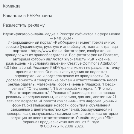
Команда
Вакансии в РБК-Украина
Разместить рекламу
Идентификатор онлайн-медиа в Реестре субъектов в сфере медиа
— R40-05347
Информационный портал «РБК-Украина» имеет трехязычную
версию (украинскую, русскую и английскую), главная страница
портала –
https://www.rbc.ua
. Фотографии, изображения
принадлежат их правообладателям. Все фотографии на Портале,
авторами которых являются журналисты РБК-Украина,
размещены на условиях лицензии Creative Commons Attribution
4.0 International. Редакция РБК-Украина может не разделять точку
зрения авторов. Оценочные суждения не подлежат
опровержению и подтверждению их правдивости. За
достоверность и содержание рекламы ответственность несет
рекламодатель. Материалы, обозначенные плашкой: "Пресс-
релизы", "Спецпроект", "Партнерский материал", "Promo",
"Благотворительность", "Резонанс" размещаются на правах
рекламы и предназначены, как правило, для лиц, достигших 21-
летнего возраста. «Новости компании» – это информационный
формат, охватывающий новости, события и объявления,
связанные с деятельностью компаний, базирующиеся на
прессрелизах, выпускаемых самими компаниями, и за которые
редакция не несет ответственности. Онлайн-медиа «РБК-
Украина» предназначено для лиц от 21 года.
© ООО «УБТ», 2006-2026.