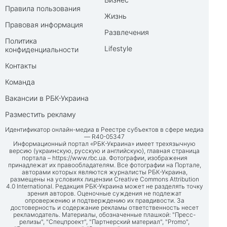
Правила пользования
Жизнь
Правовая информация
Развлечения
Политика
Lifestyle
конфиденциальности
Контакты
Команда
Вакансии в РБК-Украина
Разместить рекламу
Идентификатор онлайн-медиа в Реестре субъектов в сфере медиа
— R40-05347
Информационный портал «РБК-Украина» имеет трехязычную
версию (украинскую, русскую и английскую), главная страница
портала –
https://www.rbc.ua
. Фотографии, изображения
принадлежат их правообладателям. Все фотографии на Портале,
авторами которых являются журналисты РБК-Украина,
размещены на условиях лицензии Creative Commons Attribution
4.0 International. Редакция РБК-Украина может не разделять точку
зрения авторов. Оценочные суждения не подлежат
опровержению и подтверждению их правдивости. За
достоверность и содержание рекламы ответственность несет
рекламодатель. Материалы, обозначенные плашкой: "Пресс-
релизы", "Спецпроект", "Партнерский материал", "Promo",