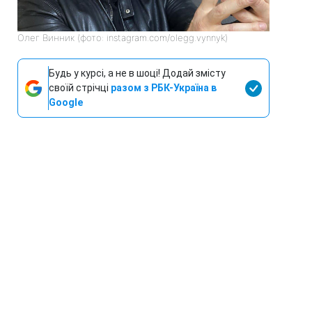
Олег Винник (фото: instagram.com/olegg.vynnyk)
Будь у курсі, а не в шоці! Додай змісту
своїй стрічці
разом з РБК-Україна в
Google