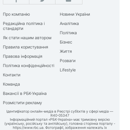
Про компанію
Новини України
Редакційна політика і
Аналітика
стандарти
Політика
Як стати нашим автором
Бізнес
Правила користування
Життя
Правова інформація
Розваги
Політика конфіденційності
Lifestyle
Контакти
Команда
Вакансії в РБК-Україна
Розмістити рекламу
Ідентифікатор онлайн-медіа в Реєстрі суб’єктів у сфері медіа —
R40-05347
Інформаційний портал «РБК-Україна» має тримовну версію
(українську, російську та англійську), головна сторінка порталу -
https://www.rbc.ua
. Фотографії, зображення належать їх