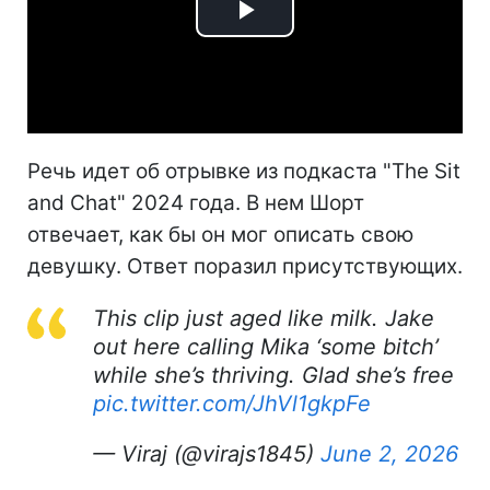
Play
Video
Речь идет об отрывке из подкаста "The Sit
and Chat" 2024 года. В нем Шорт
отвечает, как бы он мог описать свою
девушку. Ответ поразил присутствующих.
This clip just aged like milk. Jake
out here calling Mika ‘some bitch’
while she’s thriving. Glad she’s free
pic.twitter.com/JhVl1gkpFe
— Viraj (@virajs1845)
June 2, 2026