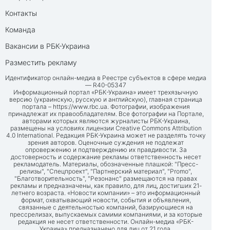
Контакты
Команда
Вакансии в РБК-Украина
Разместить рекламу
Идентификатор онлайн-медиа в Реестре субъектов в сфере медиа
— R40-05347
Информационный портал «РБК-Украина» имеет трехязычную
версию (украинскую, русскую и английскую), главная страница
портала –
https://www.rbc.ua
. Фотографии, изображения
принадлежат их правообладателям. Все фотографии на Портале,
авторами которых являются журналисты РБК-Украина,
размещены на условиях лицензии Creative Commons Attribution
4.0 International. Редакция РБК-Украина может не разделять точку
зрения авторов. Оценочные суждения не подлежат
опровержению и подтверждению их правдивости. За
достоверность и содержание рекламы ответственность несет
рекламодатель. Материалы, обозначенные плашкой: "Пресс-
релизы", "Спецпроект", "Партнерский материал", "Promo",
"Благотворительность", "Резонанс" размещаются на правах
рекламы и предназначены, как правило, для лиц, достигших 21-
летнего возраста. «Новости компании» – это информационный
формат, охватывающий новости, события и объявления,
связанные с деятельностью компаний, базирующиеся на
прессрелизах, выпускаемых самими компаниями, и за которые
редакция не несет ответственности. Онлайн-медиа «РБК-
Украина» предназначено для лиц от 21 года.