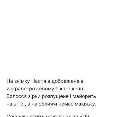
На знімку Настя відображена в
яскраво-рожевому бікіні і кепці.
Волосся зірки розпущене і майорить
на вітрі, а на обличчі немає макіяжу.
Співачка стоїть на колінах на SUP