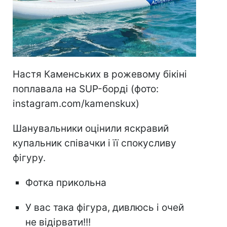
Настя Каменських в рожевому бікіні
поплавала на SUP-борді (фото:
instagram.com/kamenskux)
Шанувальники оцінили яскравий
купальник співачки і її спокусливу
фігуру.
Фотка прикольна
У вас така фігура, дивлюсь і очей
не відірвати!!!