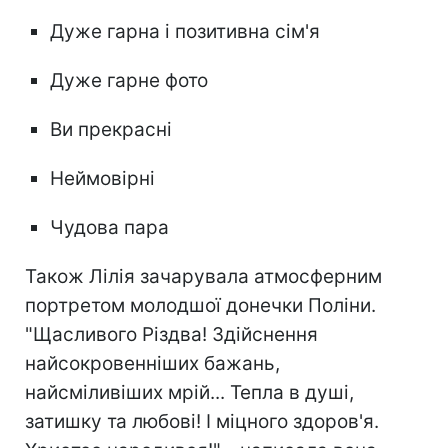
Дуже гарна і позитивна сім'я
Дуже гарне фото
Ви прекрасні
Неймовірні
Чудова пара
Також Лілія зачарувала атмосферним
портретом молодшої донечки Поліни.
"Щасливого Різдва! Здійснення
найсокровенніших бажань,
найсміливіших мрій... Тепла в душі,
затишку та любові! І міцного здоров'я.