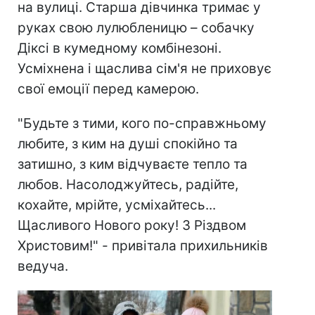
на вулиці. Старша дівчинка тримає у
руках свою лулюбленицю – собачку
Діксі в кумедному комбінезоні.
Усміхнена і щаслива сім'я не приховує
свої емоції перед камерою.
"Будьте з тими, кого по-справжньому
любите, з ким на душі спокійно та
затишно, з ким відчуваєте тепло та
любов. Насолоджуйтесь, радійте,
кохайте, мрійте, усміхайтесь...
Щасливого Нового року! З Різдвом
Христовим!" - привітала прихильників
ведуча.