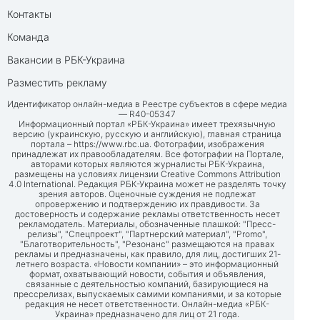
Контакты
Команда
Вакансии в РБК-Украина
Разместить рекламу
Идентификатор онлайн-медиа в Реестре субъектов в сфере медиа
— R40-05347
Информационный портал «РБК-Украина» имеет трехязычную
версию (украинскую, русскую и английскую), главная страница
портала –
https://www.rbc.ua
. Фотографии, изображения
принадлежат их правообладателям. Все фотографии на Портале,
авторами которых являются журналисты РБК-Украина,
размещены на условиях лицензии Creative Commons Attribution
4.0 International. Редакция РБК-Украина может не разделять точку
зрения авторов. Оценочные суждения не подлежат
опровержению и подтверждению их правдивости. За
достоверность и содержание рекламы ответственность несет
рекламодатель. Материалы, обозначенные плашкой: "Пресс-
релизы", "Спецпроект", "Партнерский материал", "Promo",
"Благотворительность", "Резонанс" размещаются на правах
рекламы и предназначены, как правило, для лиц, достигших 21-
летнего возраста. «Новости компании» – это информационный
формат, охватывающий новости, события и объявления,
связанные с деятельностью компаний, базирующиеся на
прессрелизах, выпускаемых самими компаниями, и за которые
редакция не несет ответственности. Онлайн-медиа «РБК-
Украина» предназначено для лиц от 21 года.