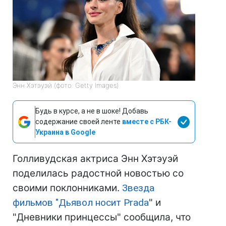
Энн Хэтэуэй (фото: Getty Images)
Будь в курсе, а не в шоке! Добавь
содержание своей ленте
вместе с РБК-
Украина в Google
Голливудская актриса Энн Хэтэуэй
поделилась радостной новостью со
своими поклонниками.
Звезда
фильмов "Дьявол носит Prada
" и
"Дневники принцессы" сообщила, что