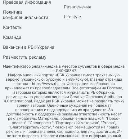
Правовая информация
Развлечения
Политика
Lifestyle
конфиденциальности
Контакты
Команда
Вакансии в РБК-Украина
Разместить рекламу
Идентификатор онлайн-медиа в Реестре субъектов в сфере медиа
— R40-05347
Информационный портал «РБК-Украина» имеет трехязычную
версию (украинскую, русскую и английскую), главная страница
портала –
https://www.rbc.ua
. Фотографии, изображения
принадлежат их правообладателям. Все фотографии на Портале,
авторами которых являются журналисты РБК-Украина,
размещены на условиях лицензии Creative Commons Attribution
4.0 International. Редакция РБК-Украина может не разделять точку
зрения авторов. Оценочные суждения не подлежат
опровержению и подтверждению их правдивости. За
достоверность и содержание рекламы ответственность несет
рекламодатель. Материалы, обозначенные плашкой: "Пресс-
релизы", "Спецпроект", "Партнерский материал", "Promo",
"Благотворительность", "Резонанс" размещаются на правах
рекламы и предназначены, как правило, для лиц, достигших 21-
летнего возраста. «Новости компании» – это информационный