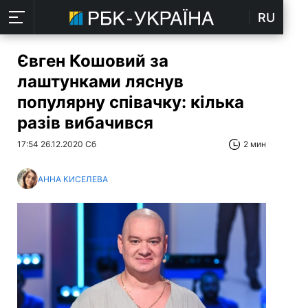
RU
Євген Кошовий за
лаштунками ляснув
популярну співачку: кілька
разів вибачився
17:54 26.12.2020 Сб
2 мин
АННА КИСЕЛЕВА