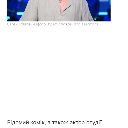
Євген Кошовий (фото: прес-служба "Хто зверху?")
Відомий комік, а також актор студії