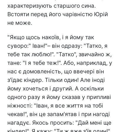
характеризують старшого сина.
Встояти перед його чарівністю Юрій
не може.
"Якщо щось накоїв, і я йому так
суворо:" Іван!"– він одразу: "Татко, я
тебе так люблю!". "Татко", звичайно ж,
тане: "І я тебе теж!". Або, наприклад, у
нас є домовленість, що ввечері він
з'їдає кіндер. Тільки один! Але іноді
йому хочеться і другий. А оскільки
одного разу я йому сказав у припливі
ніжності: "Іван, я все життя на тобі
чекав!", він це запам'ятав і при нагоді
нагадує. Якось просить: "Дай мені ще
кіндер!". Я кажу: "Ти ж вже з'їв один!".