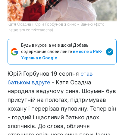
Катя Осадча і Юрій Горбунов з сином Ванею (фото:
instagram.com/kosadcha)
Будь в курсе, а не в шоке! Добавь
содержание своей ленте
вместе с РБК-
Украина в Google
Юрій Горбунов 19 серпня
став
батьком вдруге
- Катя Осадча
народила ведучому сина. Шоумен був
присутній на пологах, підтримував
кохану і перерізав пуповину. Тепер він
- гордий і щасливий батько двох
хлопчиків. До слова, обличчя
старшого спільного сина пари, Івана,