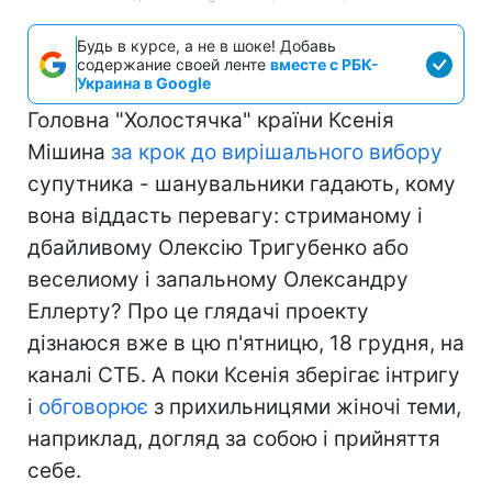
Будь в курсе, а не в шоке! Добавь
содержание своей ленте
вместе с РБК-
Украина в Google
Головна "Холостячка" країни Ксенія
Мішина
за крок до вирішального вибору
супутника - шанувальники гадають, кому
вона віддасть перевагу: стриманому і
дбайливому Олексію Тригубенко або
веселиому і запальному Олександру
Еллерту? Про це глядачі проекту
дізнаюся вже в цю п'ятницю, 18 грудня, на
каналі СТБ. А поки Ксенія зберігає інтригу
і
обговорює
з прихильницями жіночі теми,
наприклад, догляд за собою і прийняття
себе.