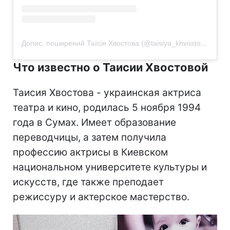
Допис, поширений Таїсія Хвостова (@taisiya_khvostova)
Что известно о Таисии Хвостовой
Таисия Хвостова - украинская актриса
театра и кино, родилась 5 ноября 1994
года в Сумах. Имеет образование
переводчицы, а затем получила
профессию актрисы в Киевском
национальном университете культуры и
искусств, где также преподает
режиссуру и актерское мастерство.