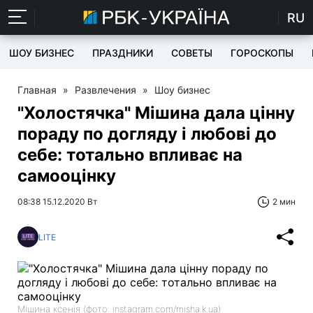
RU
ШОУ БИЗНЕС
ПРАЗДНИКИ
СОВЕТЫ
ГОРОСКОПЫ
Главная
»
Развлечения
»
Шоу бизнес
"Холостячка" Мішина дала цінну
пораду по догляду і любові до
себе: тотально впливає на
самооцінку
08:38 15.12.2020 Вт
2 мин
LITE
Мішина ксенія (фото: instagram.com/misha.k.ua)