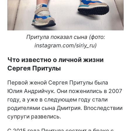
Притула показал сына (фото:
instagram.com/siriy_ru)
Что известно о личной жизни
Сергея Притулы
Первой женой Сергея Притулы была
Юлия Андрийчук. Они поженились в 2007
году, а уже в следующем году стали
родителями сына Дмитрия. Впоследствии
супруги развелись.
С 2015 года Притула состоит в браке с