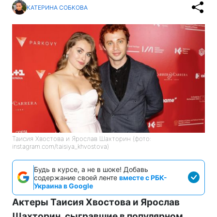
КАТЕРИНА СОБКОВА
Таисия Хвостова и Ярослав Шахторин (фото:
instagram.com/taisiya_khvostova)
Будь в курсе, а не в шоке! Добавь
содержание своей ленте
вместе с РБК-
Украина в Google
Актеры Таисия Хвостова и Ярослав
Шахторин, сыгравшие в популярном