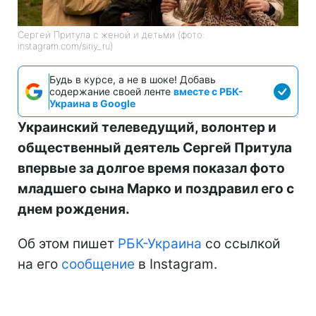
Сергей Притула с женой и детьми (фото:
instagram.com/siriy_ru)
Будь в курсе, а не в шоке! Добавь
содержание своей ленте
вместе с РБК-
Украина в Google
Украинский телеведущий, волонтер и
общественный деятель Сергей Притула
впервые за долгое время показал фото
младшего сына Марко и поздравил его с
днем рождения.
Об этом пишет
РБК-Украина
со ссылкой
на его
сообщение
в Instagram.