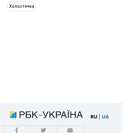
Холостячка
RU
|
UA