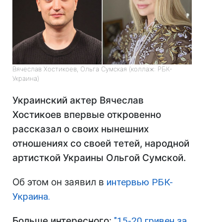
Вячеслав Хостикоев, Ольга Сумская (коллаж: РБК-
Украина)
Украинский актер Вячеслав
Хостикоев впервые откровенно
рассказал о своих нынешних
отношениях со своей тетей, народной
артисткой Украины Ольгой Сумской.
Об этом он заявил в
интервью РБК-
Украина.
Больше интересного
:
"15-20 гривен за