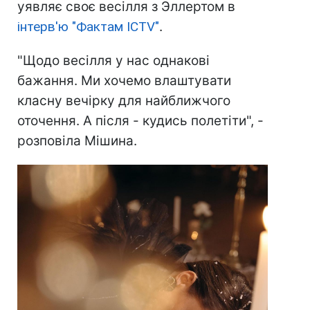
уявляє своє весілля з Эллертом в
інтерв'ю "Фактам ICTV"
.
"Щодо весілля у нас однакові
бажання. Ми хочемо влаштувати
класну вечірку для найближчого
оточення. А після - кудись полетіти", -
розповіла Мішина.