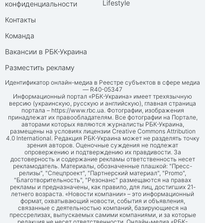
Lifestyle
конфиденциальности
Контакты
Команда
Вакансии в РБК-Украина
Разместить рекламу
Идентификатор онлайн-медиа в Реестре субъектов в сфере медиа
— R40-05347
Информационный портал «РБК-Украина» имеет трехязычную
версию (украинскую, русскую и английскую), главная страница
портала –
https://www.rbc.ua
. Фотографии, изображения
принадлежат их правообладателям. Все фотографии на Портале,
авторами которых являются журналисты РБК-Украина,
размещены на условиях лицензии Creative Commons Attribution
4.0 International. Редакция РБК-Украина может не разделять точку
зрения авторов. Оценочные суждения не подлежат
опровержению и подтверждению их правдивости. За
достоверность и содержание рекламы ответственность несет
рекламодатель. Материалы, обозначенные плашкой: "Пресс-
релизы", "Спецпроект", "Партнерский материал", "Promo",
"Благотворительность", "Резонанс" размещаются на правах
рекламы и предназначены, как правило, для лиц, достигших 21-
летнего возраста. «Новости компании» – это информационный
формат, охватывающий новости, события и объявления,
связанные с деятельностью компаний, базирующиеся на
прессрелизах, выпускаемых самими компаниями, и за которые
редакция не несет ответственности. Онлайн-медиа «РБК-