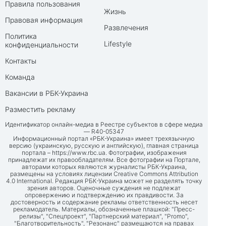
Правила пользования
Жизнь
Правовая информация
Развлечения
Политика
Lifestyle
конфиденциальности
Контакты
Команда
Вакансии в РБК-Украина
Разместить рекламу
Идентификатор онлайн-медиа в Реестре субъектов в сфере медиа
— R40-05347
Информационный портал «РБК-Украина» имеет трехязычную
версию (украинскую, русскую и английскую), главная страница
портала –
https://www.rbc.ua
. Фотографии, изображения
принадлежат их правообладателям. Все фотографии на Портале,
авторами которых являются журналисты РБК-Украина,
размещены на условиях лицензии Creative Commons Attribution
4.0 International. Редакция РБК-Украина может не разделять точку
зрения авторов. Оценочные суждения не подлежат
опровержению и подтверждению их правдивости. За
достоверность и содержание рекламы ответственность несет
рекламодатель. Материалы, обозначенные плашкой: "Пресс-
релизы", "Спецпроект", "Партнерский материал", "Promo",
"Благотворительность", "Резонанс" размещаются на правах