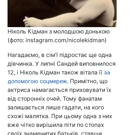
Ніколь Кідман з молодшою донькою
(фото: instagram.com/nicolekidman)
Нагадаємо, в сім'ї підростає ще одна
дівчинка. У липні Сандей виповнилося
12, і Ніколь Кідман також вітала її
за
допомогою соцмереж
. Примітно, що
актриса намагається приховувати їх
від сторонніх очей. Тому фанатам
залишається лише гадати, на кого
схожі малятка. При цьому одна з них
вже чітко вирішила піти по стопах
своїх знаменитих батьків, ставши