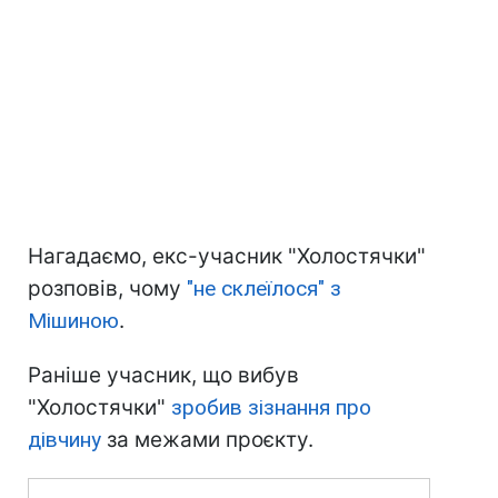
Нагадаємо, екс-учасник "Холостячки"
розповів, чому
"не склеїлося" з
Мішиною
.
Раніше учасник, що вибув
"Холостячки"
зробив зізнання про
дівчину
за межами проєкту.