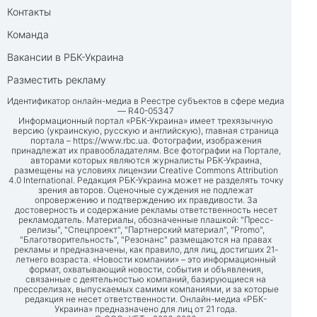
Контакты
Команда
Вакансии в РБК-Украина
Разместить рекламу
Идентификатор онлайн-медиа в Реестре субъектов в сфере медиа
— R40-05347
Информационный портал «РБК-Украина» имеет трехязычную
версию (украинскую, русскую и английскую), главная страница
портала –
https://www.rbc.ua
. Фотографии, изображения
принадлежат их правообладателям. Все фотографии на Портале,
авторами которых являются журналисты РБК-Украина,
размещены на условиях лицензии Creative Commons Attribution
4.0 International. Редакция РБК-Украина может не разделять точку
зрения авторов. Оценочные суждения не подлежат
опровержению и подтверждению их правдивости. За
достоверность и содержание рекламы ответственность несет
рекламодатель. Материалы, обозначенные плашкой: "Пресс-
релизы", "Спецпроект", "Партнерский материал", "Promo",
"Благотворительность", "Резонанс" размещаются на правах
рекламы и предназначены, как правило, для лиц, достигших 21-
летнего возраста. «Новости компании» – это информационный
формат, охватывающий новости, события и объявления,
связанные с деятельностью компаний, базирующиеся на
прессрелизах, выпускаемых самими компаниями, и за которые
редакция не несет ответственности. Онлайн-медиа «РБК-
Украина» предназначено для лиц от 21 года.