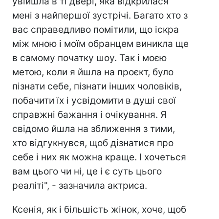
увійшла в ті двері, яка відкрилася
мені з найпершої зустрічі. Багато хто з
вас справедливо помітили, що іскра
між мною і моїм обранцем виникла ще
в самому початку шоу. Так і моєю
метою, коли я йшла на проєкт, було
пізнати себе, пізнати інших чоловіків,
побачити їх і усвідомити в душі свої
справжні бажання і очікування. Я
свідомо йшла на зближення з тими,
хто відгукнувся, щоб дізнатися про
себе і них як можна краще. І хочеться
вам цього чи ні, це і є суть цього
реаліті", - зазначила актриса.
Ксенія, як і більшість жінок, хоче, щоб