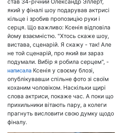
став 34-річний Олександр Эллерт,
який у фіналі шоу подарував актрисі
кільце і зробив пропозицію руки і
серця. Що важливо: Ксенія відповіла
йому взаємністю. "Хтось скаже шоу,
вистава, сценарій. Я скажу - так! Але
не той сценарій, про який ви зараз
подумали. Вибір я робила серцем", -
написала
Ксенія у своєму блозі,
опублікувавши спільне фото зі своїм
коханим чоловіком. Наскільки щирі
слова актриси, покаже час. А поки що
прихильники вітають пару, а колеги
прагнуть висловити свою думку щодо
фіналу.