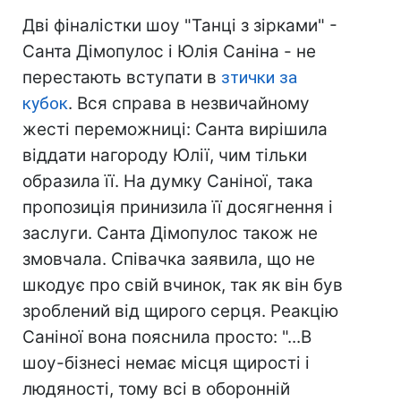
Дві фіналістки шоу "Танці з зірками" -
Санта Дімопулос і Юлія Саніна - не
перестають вступати в
зтички за
кубок
. Вся справа в незвичайному
жесті переможниці: Санта вирішила
віддати нагороду Юлії, чим тільки
образила її. На думку Саніної, така
пропозиція принизила її досягнення і
заслуги. Санта Дімопулос також не
змовчала. Співачка заявила, що не
шкодує про свій вчинок, так як він був
зроблений від щирого серця. Реакцію
Саніної вона пояснила просто: "...В
шоу-бізнесі немає місця щирості і
людяності, тому всі в оборонній