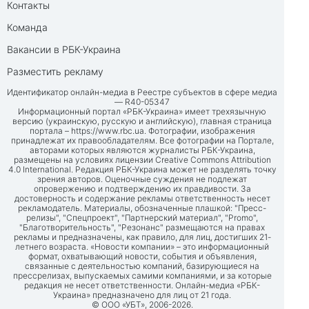
Контакты
Команда
Вакансии в РБК-Украина
Разместить рекламу
Идентификатор онлайн-медиа в Реестре субъектов в сфере медиа
— R40-05347
Информационный портал «РБК-Украина» имеет трехязычную
версию (украинскую, русскую и английскую), главная страница
портала –
https://www.rbc.ua
. Фотографии, изображения
принадлежат их правообладателям. Все фотографии на Портале,
авторами которых являются журналисты РБК-Украина,
размещены на условиях лицензии Creative Commons Attribution
4.0 International. Редакция РБК-Украина может не разделять точку
зрения авторов. Оценочные суждения не подлежат
опровержению и подтверждению их правдивости. За
достоверность и содержание рекламы ответственность несет
рекламодатель. Материалы, обозначенные плашкой: "Пресс-
релизы", "Спецпроект", "Партнерский материал", "Promo",
"Благотворительность", "Резонанс" размещаются на правах
рекламы и предназначены, как правило, для лиц, достигших 21-
летнего возраста. «Новости компании» – это информационный
формат, охватывающий новости, события и объявления,
связанные с деятельностью компаний, базирующиеся на
прессрелизах, выпускаемых самими компаниями, и за которые
редакция не несет ответственности. Онлайн-медиа «РБК-
Украина» предназначено для лиц от 21 года.
© ООО «УБТ», 2006-2026.