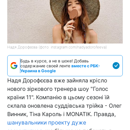
Надя Дорофєєва (фото: instagram.com/nadyadorofeeva)
Будь в курсе, а не в шоке! Добавь
содержание своей ленте
вместе с РБК-
Украина в Google
Надя Дорофєєва вже зайняла крісло
нового зіркового тренера шоу "Голос
країни 11". Компанію в цьому сезоні їй
склала оновлена суддівська трійка - Олег
Винник, Тіна Кароль і MONATIK. Правда,
шанувальники проекту дуже