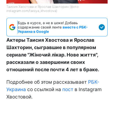
Таисия Хвостова и Ярослав Шахторин (фото:
instagram.com/taisiya_khvostova)
Будь в курсе, а не в шоке! Добавь
содержание своей ленте
вместе с РБК-
Украина в Google
Актеры Таисия Хвостова и Ярослав
Шахторин, сыгравшие в популярном
сериале "Жіночий лікар. Нове життя",
рассказали о завершении своих
отношений после почти 4 лет в браке.
Подробнее об этом рассказывает
РБК-
Украина
со ссылкой на
пост
в Instagram
Хвостовой.