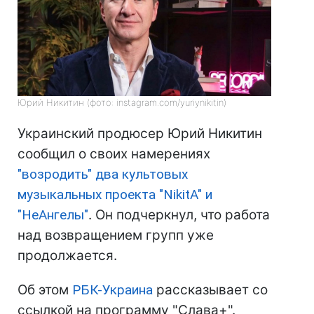
Юрий Никитин (фото: instagram.com/yuriynikitin)
Украинский продюсер Юрий Никитин
сообщил о своих намерениях
"возродить" два культовых
музыкальных проекта "NikitA" и
"НеАнгелы"
. Он подчеркнул, что работа
над возвращением групп уже
продолжается.
Об этом
РБК-Украина
рассказывает со
ссылкой на программу "Слава+".