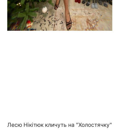
Лесю Нікітюк кличуть на "Холостячку"