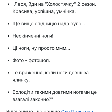
"Леся, йди на "Холостячку" 2 сезон.
Красива, успішна, умнічка.
Ще вище спідницю нада було...
Нескінченні ноги!
Ці ноги, ну просто ммм...
Фото - фотошоп.
Те враження, коли ноги довші за
ялинку.
Володіти такими довгими ногами це
взагалі законно?"
Відзначимо, що раніше
Оля Полякова