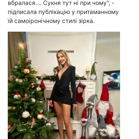
вбралася.... Сукня тут ні при чому", -
підписала публікацію у притаманному
їй самоіронічному стилі зірка.