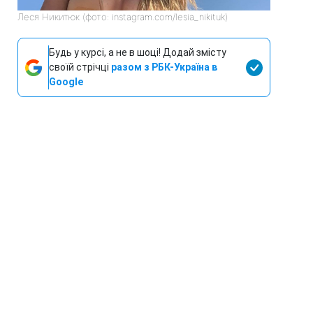
Леся Никитюк (фото: instagram.com/lesia_nikituk)
Будь у курсі, а не в шоці! Додай змісту
своїй стрічці
разом з РБК-Україна в
Google