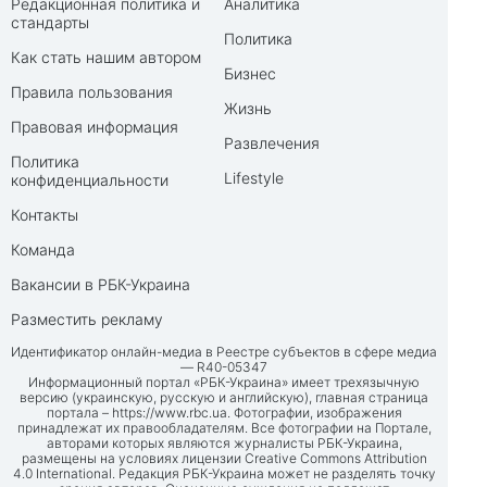
Редакционная политика и
Аналитика
стандарты
Политика
Как стать нашим автором
Бизнес
Правила пользования
Жизнь
Правовая информация
Развлечения
Политика
Lifestyle
конфиденциальности
Контакты
Команда
Вакансии в РБК-Украина
Разместить рекламу
Идентификатор онлайн-медиа в Реестре субъектов в сфере медиа
— R40-05347
Информационный портал «РБК-Украина» имеет трехязычную
версию (украинскую, русскую и английскую), главная страница
портала –
https://www.rbc.ua
. Фотографии, изображения
принадлежат их правообладателям. Все фотографии на Портале,
авторами которых являются журналисты РБК-Украина,
размещены на условиях лицензии Creative Commons Attribution
4.0 International. Редакция РБК-Украина может не разделять точку