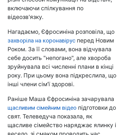
включаючи спілкування по
відеозв'язку.
Нагадаємо, Єфросиніна розповіла, що
захворіла на коронавірус
перед Новим
Роком. За її словами, вона відчувала
себе досить "непогано", але хвороба
зруйнувала всі численні плани в кінці
року. При цьому вона підкреслила, що
інші члени сім'ї здорові.
Раніше Маша Єфросиніна зачарувала
щасливим сімейним відео
підготовки до
свят. Телеведуча показала, як
щасливе сімейство наряджає ялинку і
весело, зі смаком проводить час.