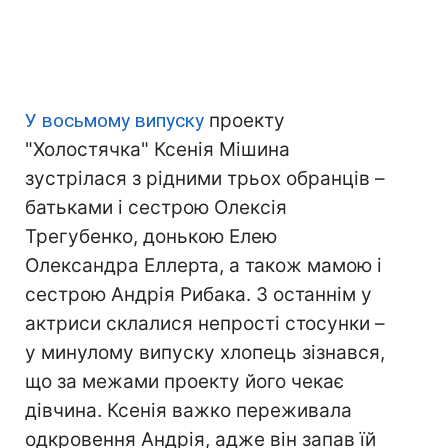
У восьмому випуску
проекту
"Холостячка" Ксенія Мішина
зустрілася з рідними трьох обранців –
батьками і сестрою Олексія
Трегубенко, донькою Елею
Олександра Еллерта, а також мамою і
сестрою Андрія Рибака. З останнім у
актриси склалися непрості стосунки –
у минулому випуску хлопець зізнався,
що за межами проекту його чекає
дівчина. Ксенія важко переживала
одкровення Андрія, адже він запав їй