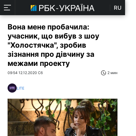
RU
Вона мене пробачила:
учасник, що вибув з шоу
"Холостячка", зробив
зізнання про дівчину за
межами проекту
09:54 12.12.2020 Сб
2 мин
LITE