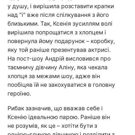
у душу, і вирішила розставити крапки
над "і" вже після спілкування з його
близькими. Так, Ксенія зусиллям волі
вирішила попрощатися з хлопцем і
повернула йому подарунок – коробку,
яку той раніше презентував актрисі.
На пост-шоу Андрій висловився про
таємничу дівчину Аліну, яка чекала
хлопця за межами шоу, адже він
пообіцяв їй не закохуватися в головну
героїню.
Рибак зазначив, що вважав себе і
Ксенію ідеальною парою. Раніше він
не розумів, як це – хотіти бути з
однією-єдиною дівчиною і розділити з