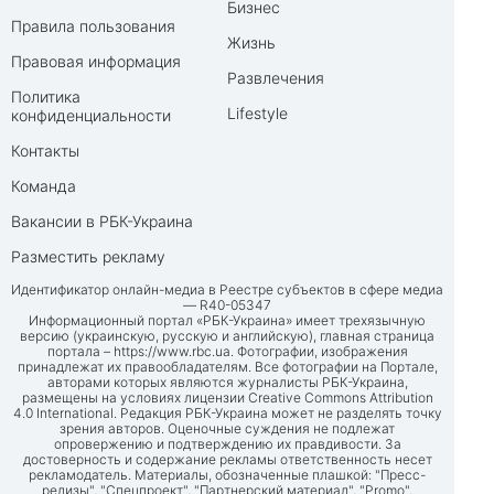
Бизнес
Правила пользования
Жизнь
Правовая информация
Развлечения
Политика
Lifestyle
конфиденциальности
Контакты
Команда
Вакансии в РБК-Украина
Разместить рекламу
Идентификатор онлайн-медиа в Реестре субъектов в сфере медиа
— R40-05347
Информационный портал «РБК-Украина» имеет трехязычную
версию (украинскую, русскую и английскую), главная страница
портала –
https://www.rbc.ua
. Фотографии, изображения
принадлежат их правообладателям. Все фотографии на Портале,
авторами которых являются журналисты РБК-Украина,
размещены на условиях лицензии Creative Commons Attribution
4.0 International. Редакция РБК-Украина может не разделять точку
зрения авторов. Оценочные суждения не подлежат
опровержению и подтверждению их правдивости. За
достоверность и содержание рекламы ответственность несет
рекламодатель. Материалы, обозначенные плашкой: "Пресс-
релизы", "Спецпроект", "Партнерский материал", "Promo",