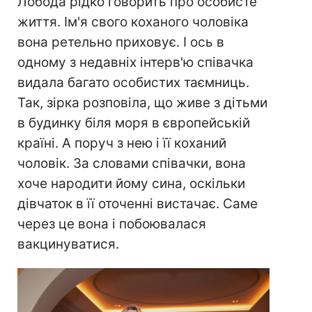
Лобода рідко говорить про особисте
життя. Ім'я свого коханого чоловіка
вона ретельно приховує. І ось в
одному з недавніх інтерв'ю співачка
видала багато особистих таємниць.
Так, зірка розповіла, що живе з дітьми
в будинку біля моря в європейській
країні. А поруч з нею і її коханий
чоловік. За словами співачки, вона
хоче народити йому сина, оскільки
дівчаток в її оточенні вистачає. Саме
через це вона і побоювалася
вакцинуватися.