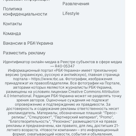
Развлечения
Политика
Lifestyle
конфиденциальности
Контакты
Команда
Вакансии в РБК-Украина
Разместить рекламу
Идентификатор онлайн-медиа в Реестре субъектов в сфере медиа
— R40-05347
Информационный портал «РБК-Украина» имеет трехязычную
версию (украинскую, русскую и английскую), главная страница
портала –
https://www.rbc.ua
. Фотографии, изображения
принадлежат их правообладателям. Все фотографии на Портале,
авторами которых являются журналисты РБК-Украина,
размещены на условиях лицензии Creative Commons Attribution
4.0 International. Редакция РБК-Украина может не разделять точку
зрения авторов. Оценочные суждения не подлежат
опровержению и подтверждению их правдивости. За
достоверность и содержание рекламы ответственность несет
рекламодатель. Материалы, обозначенные плашкой: "Пресс-
релизы", "Спецпроект", "Партнерский материал", "Promo",
"Благотворительность", "Резонанс" размещаются на правах
рекламы и предназначены, как правило, для лиц, достигших 21-
летнего возраста. «Новости компании» – это информационный
формат, охватывающий новости, события и объявления,