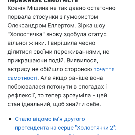
переживає самотність
Ксенія Мішина не так давно остаточно
порвала стосунки з гумористом
Олександром Еллертом. Зірка шоу
"Холостячка" знову здобула статус
вільної жінки. І вирішила чесно
ділитися своїми переживаннями, не
прикрашаючи подій. Виявилося,
актрису не обійшло стороною
почуття
самотності
. Але якщо раніше вона
побоювалася потонути в спогадах і
рефлексії, то тепер зрозуміла - цей
стан ідеальний, щоб знайти себе.
Стало відомо ім'я другого
претендента на серце "Холостячки 2":