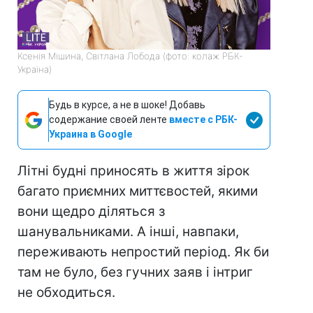
Ксенія Мішина, Світлана Лобода (фото: колаж РБК-
Україна)
Будь в курсе, а не в шоке! Добавь
содержание своей ленте
вместе с РБК-
Украина в Google
Літні будні приносять в життя зірок
багато приємних миттєвостей, якими
вони щедро діляться з
шанувальниками. А інші, навпаки,
переживають непростий період. Як би
там не було, без гучних заяв і інтриг
не обходиться.