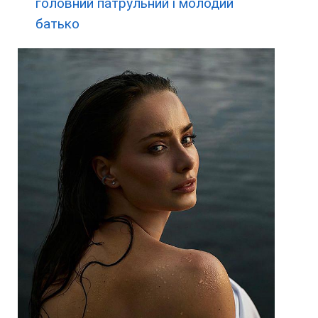
головний патрульний і молодий
батько