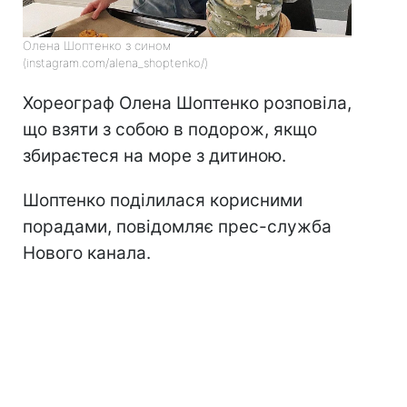
Олена Шоптенко з сином
(instagram.com/alena_shoptenko/)
Хореограф Олена Шоптенко розповіла,
що взяти з собою в подорож, якщо
збираєтеся на море з дитиною.
Шоптенко поділилася корисними
порадами, повідомляє прес-служба
Нового канала.