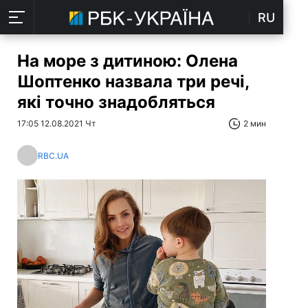
RU
На море з дитиною: Олена
Шоптенко назвала три речі,
які точно знадобляться
17:05 12.08.2021 Чт
2 мин
RBC.UA