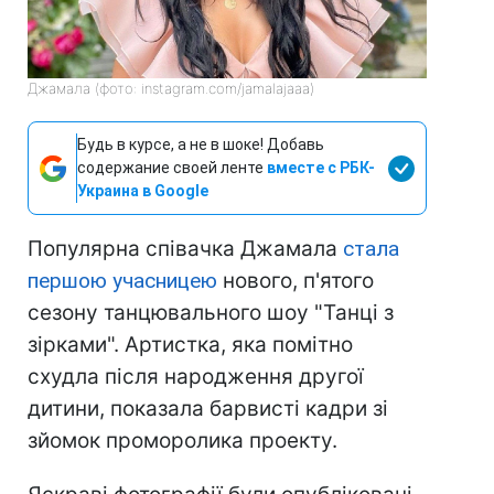
Джамала (фото: instagram.com/jamalajaaa)
Будь в курсе, а не в шоке! Добавь
содержание своей ленте
вместе с РБК-
Украина в Google
Популярна співачка Джамала
стала
першою учасницею
нового, п'ятого
сезону танцювального шоу "Танці з
зірками". Артистка, яка помітно
схудла після народження другої
дитини, показала барвисті кадри зі
зйомок проморолика проекту.