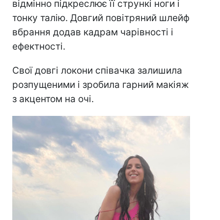
відмінно підкреслює її стрункі ноги і
тонку талію. Довгий повітряний шлейф
вбрання додав кадрам чарівності і
ефектності.
Свої довгі локони співачка залишила
розпущеними і зробила гарний макіяж
з акцентом на очі.