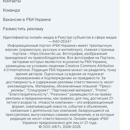
Контакты
Команда
Вакансии в РБК-Украина
Разместить рекламу
Идентификатор онлайн-медиа в Реестре субъектов в сфере медиа
— R40-05347
Информационный портал «РБК-Украина» имеет трехязычную
версию (украинскую, русскую и английскую), главная страница
портала –
https://www.rbc.ua
. Фотографии, изображения
принадлежат их правообладателям. Все фотографии на Портале,
авторами которых являются журналисты РБК-Украина,
размещены на условиях лицензии Creative Commons Attribution
4.0 International. Редакция РБК-Украина может не разделять точку
зрения авторов. Оценочные суждения не подлежат
опровержению и подтверждению их правдивости. За
достоверность и содержание рекламы ответственность несет
рекламодатель. Материалы, обозначенные плашкой: "Пресс-
релизы", "Спецпроект", "Партнерский материал", "Promo",
"Благотворительность", "Резонанс" размещаются на правах
рекламы и предназначены, как правило, для лиц, достигших 21-
летнего возраста. «Новости компании» – это информационный
формат, охватывающий новости, события и объявления,
связанные с деятельностью компаний, базирующиеся на
прессрелизах, выпускаемых самими компаниями, и за которые
редакция не несет ответственности. Онлайн-медиа «РБК-
Украина» предназначено для лиц от 21 года.
© ООО «УБТ», 2006-2026.