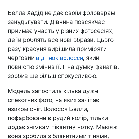
Белла Хадід не дає своїм фоловерам
занудьгувати. Дівчина повсякчас
приймає участь у різних фотосесіях,
де їй роблять все нові образи. Цього
разу красуня вирішила приміряти
черговий
відтінок волосся
, який
повністю змінив її. І, на думку фанатів,
зробив ще більш спокусливою.
Модель запостила кілька дуже
спекотних фото, на яких зачіпає
язиком сніг. Волосся Белли,
пофарбоване в рудий колір, тільки
додає знімкам пікантну нотку. Макіяж
вона зробила з блакитними тінями,