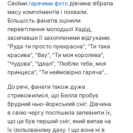
Своїми
гарячими фото
дівчина зібрала
масу компліментів і похвали.
Більшість фанатів оцінили
перевтілення молодшої Хадід,
засипавши її захопленими відгуками.
"Руда ти просто прекрасна", "Ти така
красива", "Вау", "Ти моя королева",
"Чудова", "Ідеал", "Люблю тебе, моя
принцеса", "Ти неймовірно гаряча"...
До речі, фанати також дуже
стривожилися, що Белла пробує
брудний нью-йоркський сніг. Дівчина
в свою чергу поспішила запевнити їх,
що це був перший сніг, який випав на
їх ізольованому даху. І що вона ні в