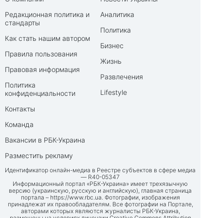
Редакционная политика и
Аналитика
стандарты
Политика
Как стать нашим автором
Бизнес
Правила пользования
Жизнь
Правовая информация
Развлечения
Политика
Lifestyle
конфиденциальности
Контакты
Команда
Вакансии в РБК-Украина
Разместить рекламу
Идентификатор онлайн-медиа в Реестре субъектов в сфере медиа
— R40-05347
Информационный портал «РБК-Украина» имеет трехязычную
версию (украинскую, русскую и английскую), главная страница
портала –
https://www.rbc.ua
. Фотографии, изображения
принадлежат их правообладателям. Все фотографии на Портале,
авторами которых являются журналисты РБК-Украина,
размещены на условиях лицензии Creative Commons Attribution