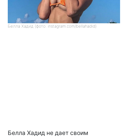
Белла Хадид (фото: instagram.com/bellahadid)
Белла Хадид не дает своим