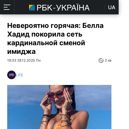
UA
Невероятно горячая: Белла
Хадид покорила сеть
кардинальной сменой
имиджа
19:33 28.12.2020 Пн
2 хв
LITE