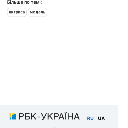
Більше по темі:
актриса
модель
RU
|
UA