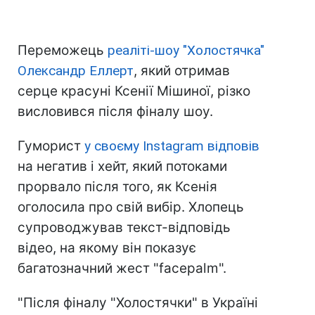
Переможець
реаліті-шоу "Холостячка"
Олександр Еллерт
, який отримав
серце красуні Ксенії Мішиної, різко
висловився після фіналу шоу.
Гуморист
у своєму Instagram відповів
на негатив і хейт, який потоками
прорвало після того, як Ксенія
оголосила про свій вибір. Хлопець
супроводжував текст-відповідь
відео, на якому він показує
багатозначний жест "facepalm".
"Після фіналу "Холостячки" в Україні