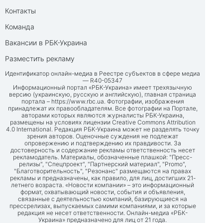
Контакты
Команда
Вакансии в РБК-Украина
Разместить рекламу
Идентификатор онлайн-медиа в Реестре субъектов в сфере медиа
— R40-05347
Информационный портал «РБК-Украина» имеет трехязычную
версию (украинскую, русскую и английскую), главная страница
портала –
https://www.rbc.ua
. Фотографии, изображения
принадлежат их правообладателям. Все фотографии на Портале,
авторами которых являются журналисты РБК-Украина,
размещены на условиях лицензии Creative Commons Attribution
4.0 International. Редакция РБК-Украина может не разделять точку
зрения авторов. Оценочные суждения не подлежат
опровержению и подтверждению их правдивости. За
достоверность и содержание рекламы ответственность несет
рекламодатель. Материалы, обозначенные плашкой: "Пресс-
релизы", "Спецпроект", "Партнерский материал", "Promo",
"Благотворительность", "Резонанс" размещаются на правах
рекламы и предназначены, как правило, для лиц, достигших 21-
летнего возраста. «Новости компании» – это информационный
формат, охватывающий новости, события и объявления,
связанные с деятельностью компаний, базирующиеся на
прессрелизах, выпускаемых самими компаниями, и за которые
редакция не несет ответственности. Онлайн-медиа «РБК-
Украина» предназначено для лиц от 21 года.