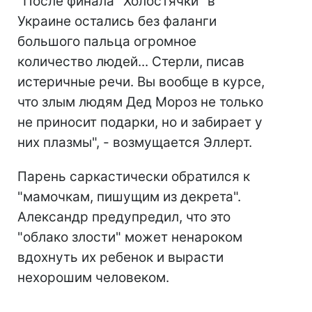
"После финала "Холостячки" в
Украине остались без фаланги
большого пальца огромное
количество людей... Стерли, писав
истеричные речи. Вы вообще в курсе,
что злым людям Дед Мороз не только
не приносит подарки, но и забирает у
них плазмы", - возмущается Эллерт.
Парень саркастически обратился к
"мамочкам, пишущим из декрета".
Александр предупредил, что это
"облако злости" может ненароком
вдохнуть их ребенок и вырасти
нехорошим человеком.⠀