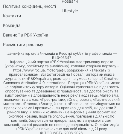
Розваги
Політика конфіденційності
Lifestyle
Контакти
Команда
Вакансії в РБК-Україна
Розмістити рекламу
Ідентифікатор онлайн-медіа в Реєстрі суб’єктів у сфері медіа —
R40-05347
Інформаційний портал «РБК-Україна» має тримовну версію
(українську, російську та англійську), головна сторінка порталу -
https://www.rbc.ua
. Фотографії, зображення належать їх
правовласникам. Всі фотографії на Порталі, авторами яких є
журналісти «РБК-Україна», розміщені на умовах ліцензії Creative
Commons Attribution 4.0 International. Редакція «РБК-Україна» може
не поділяти точку зору авторів. Оціночні судження не підлягають
спростуванню та доведенню їх правдивості. За достовірність та
зміст реклами відповідальність несе рекламодавець. Матеріали,
позначені плашкою: «Прес-релізи», «Спецпроект», «Партнерський
матеріал», «Promo», «Благодійність», «Резонанс» розміщуються на
правах реклами і призначені, як правило, для осіб, які досягли 21-
річного віку. «Новини компанії» - це інформаційний формат, що
охоплює новини, події та оголошення, пов'язані з діяльністю
компаній, базуються на пресрелізах, які випускають самі
компанії, і за які редакція не несе відповідальність. Онлайн-медіа
«РБК-Україна» призначене для осіб віком від 21 року.
© ТОВ «УБТ», 2006-2026.