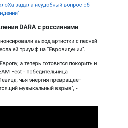
олоХа задала неудобный вопрос об
видении"
плении DARA с россиянами
нонсировали выход артистки с песней
несла ей триумф на "Евровидении".
Европу, а теперь готовится покорить и
EAM Fest - победительница
Певица, чья энергия превращает
тоящий музыкальный взрыв", -