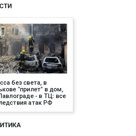
СТИ
сса без света, в
ькове "прилет" в дом,
 Павлограде - в ТЦ: все
ледствия атак РФ
ИТИКА