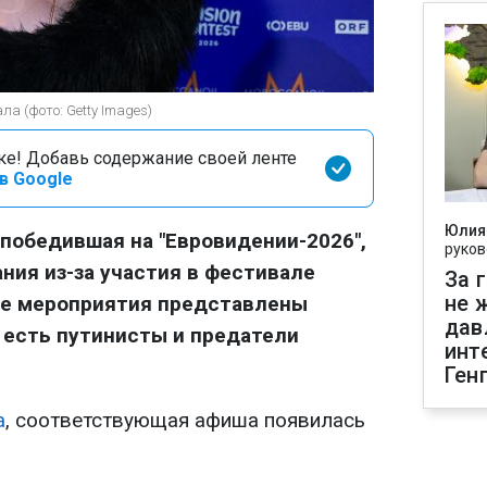
ла (фото: Getty Images)
оке! Добавь содержание своей ленте
в Google
Юлия
 победившая на "Евровидении-2026",
руков
ния из-за участия в фестивале
За 
не 
ише мероприятия представлены
дав
 есть путинисты и предатели
инт
Ген
а
, соответствующая афиша появилась