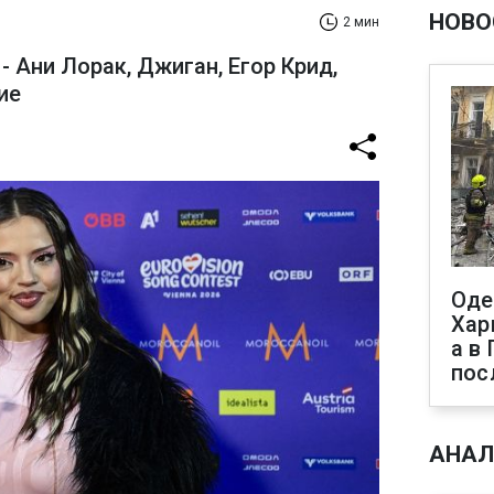
НОВО
2 мин
- Ани Лорак, Джиган, Егор Крид,
ие
Оде
Хар
а в
пос
АНАЛ