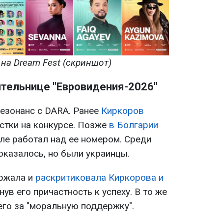
на Dream Fest (скриншот)
ительнице "Евровидения-2026"
резонанс с DARA. Ранее
Киркоров
стки на конкурсе. Позже
в Болгарии
еле работал над ее номером. Среди
оказалось, но были украинцы.
ржала и
раскритиковала Киркорова и
нув его причастность к успеху. В то же
его за "моральную поддержку".