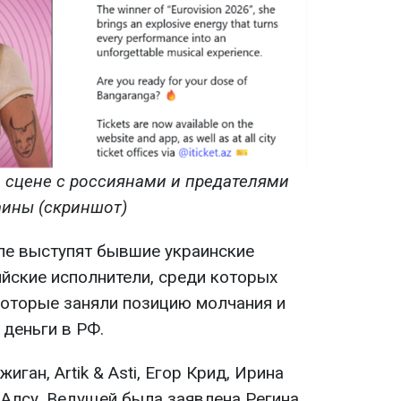
 сцене с россиянами и предателями
аины (скриншот)
ле выступят бывшие украинские
ийские исполнители, среди которых
 которые заняли позицию молчания и
деньги в РФ.
иган, Artik & Asti, Егор Крид, Ирина
 Алсу. Ведущей была заявлена Регина