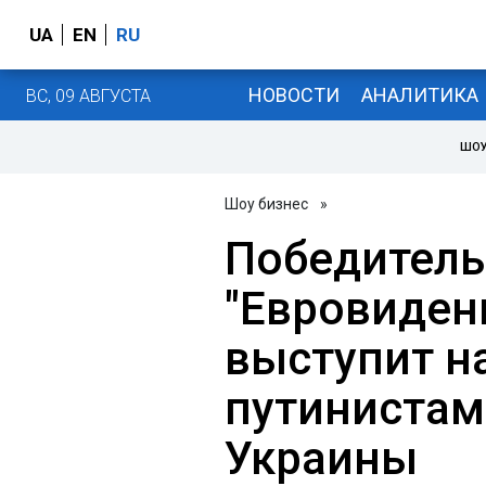
UA
EN
RU
НОВОСТИ
АНАЛИТИКА
ВС, 09 АВГУСТА
ШОУ
Шоу бизнес
»
Победител
"Евровиден
выступит на
путинистам
Украины