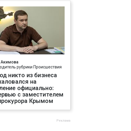
 Акимова
одитель рубрики Происшествия
год никто из бизнеса
жаловался на
ление официально:
ервью с заместителем
прокурора Крымом