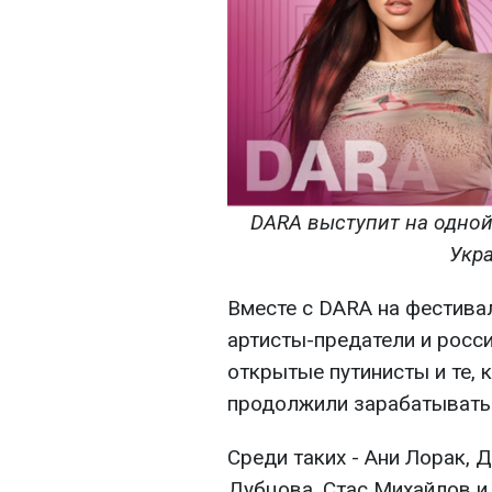
DARA выступит на одной
Укр
Вместе с DARA на фестива
артисты-предатели и росс
открытые путинисты и те,
продолжили зарабатывать 
Среди таких - Ани Лорак, Дж
Дубцова, Стас Михайлов и