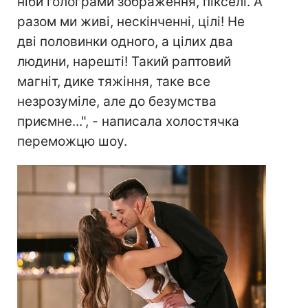
ніби голограми зображення, пікселі. А
разом ми живі, нескінченні, цілі! Не
дві половинки одного, а цілих два
людини, нарешті! Такий раптовий
магніт, дике тяжіння, таке все
незрозуміле, але до безумства
приємне...", - написала холостячка
переможцю шоу.