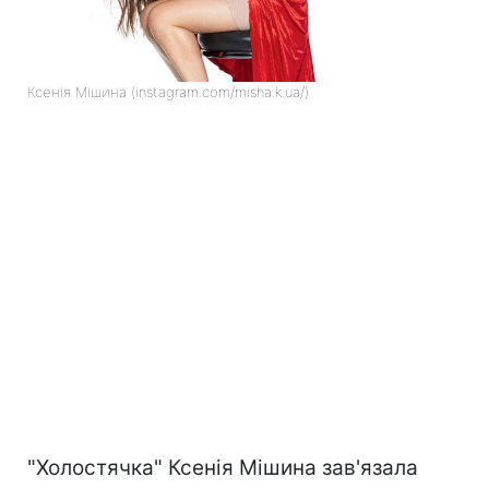
Ксенія Мішина (instagram.com/misha.k.ua/)
"Холостячка" Ксенія Мішина зав'язала