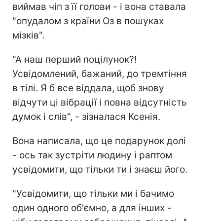
виймав чіп з її голови - і вона ставала
"опудалом з країни Оз в пошуках
мізків".
"А наш перший поцілунок?!
Усвідомлений, бажаний, до тремтіння
в тілі. Я б все віддала, щоб знову
відчути ці вібрації і повна відсутність
думок і слів", - зізналася Ксенія.
Вона написала, що це подарунок долі
- ось так зустріти людину і раптом
усвідомити, що тільки ти і знаєш його.
"Усвідомити, що тільки ми і бачимо
один одного об'ємно, а для інших -