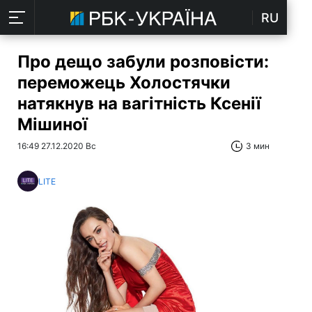
RU
Про дещо забули розповісти:
переможець Холостячки
натякнув на вагітність Ксенії
Мішиної
16:49 27.12.2020 Вс
3 мин
LITE