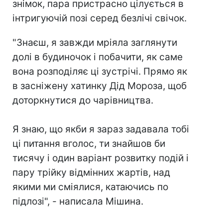
знімок, пара пристрасно цілується в
інтригуючій позі серед безлічі свічок.
"Знаєш, я завжди мріяла заглянути
долі в будиночок і побачити, як саме
вона розподіляє ці зустрічі. Прямо як
в засніжену хатинку Дід Мороза, щоб
доторкнутися до чарівництва.
⠀
Я знаю, що якби я зараз задавала тобі
ці питання вголос, ти знайшов би
тисячу і один варіант розвитку подій і
пару трійку відмінних жартів, над
якими ми сміялися, катаючись по
підлозі", - написала Мішина.