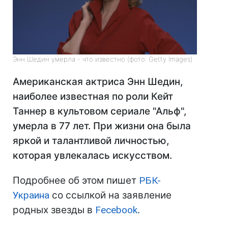
Энн Шедин умерла - что известно (фото: Getty Images)
Американская актриса Энн Шедин,
наиболее известная по роли Кейт
Таннер в культовом сериале "Альф",
умерла в 77 лет. При жизни она была
яркой и талантливой личностью,
которая увлекалась искусством.
Подробнее об этом пишет
РБК-
Украина
со ссылкой на заявление
родных звезды в
Fecebook
.