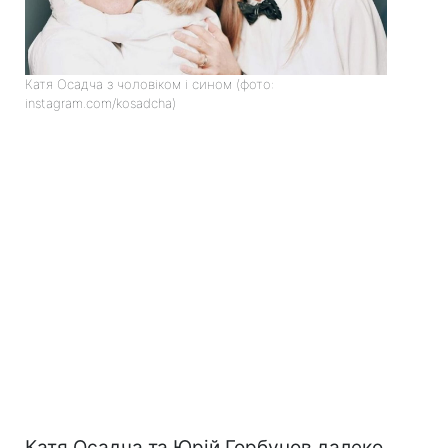
Катя Осадча з чоловіком і сином (фото:
instagram.com/kosadcha)
Катя Осадча та Юрій Горбунов далеко