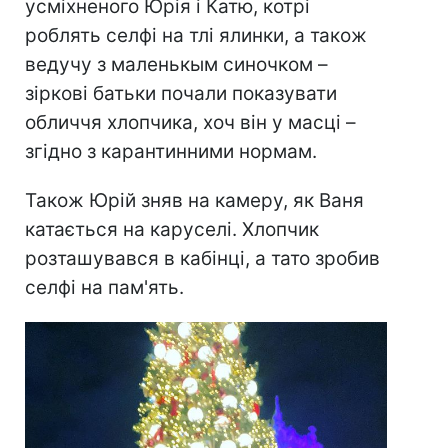
усміхненого Юрія і Катю, котрі
роблять селфі на тлі ялинки, а також
ведучу з маленькым синочком –
зіркові батьки почали показувати
обличчя хлопчика, хоч він у масці –
згідно з карантинними нормам.
Також Юрій зняв на камеру, як Ваня
катається на каруселі. Хлопчик
розташувався в кабінці, а тато зробив
селфі на пам'ять.