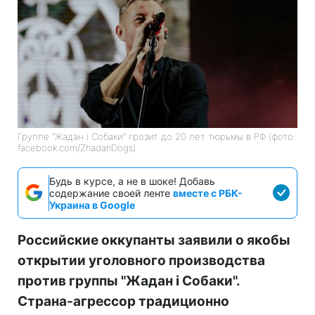
Группе "Жадан і Собаки" грозит до 20 лет тюрьмы в РФ (фото:
facebook.com/ZhadanDogs)
Будь в курсе, а не в шоке! Добавь
содержание своей ленте
вместе с РБК-
Украина в Google
Российские оккупанты заявили о якобы
открытии уголовного производства
против группы "Жадан і Собаки".
Страна-агрессор традиционно