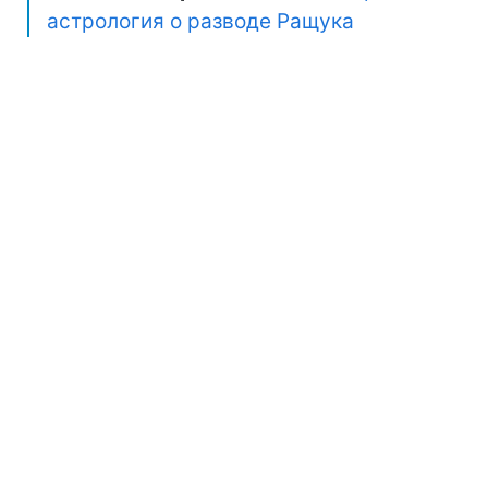
астрология о разводе Ращука