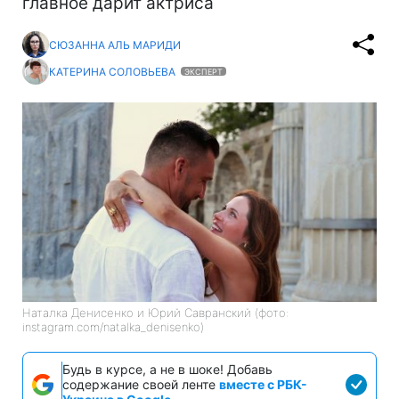
главное дарит актриса
СЮЗАННА АЛЬ МАРИДИ
КАТЕРИНА СОЛОВЬЕВА
ЭКСПЕРТ
Наталка Денисенко и Юрий Савранский (фото:
instagram.com/natalka_denisenko)
Будь в курсе, а не в шоке! Добавь
содержание своей ленте
вместе с РБК-