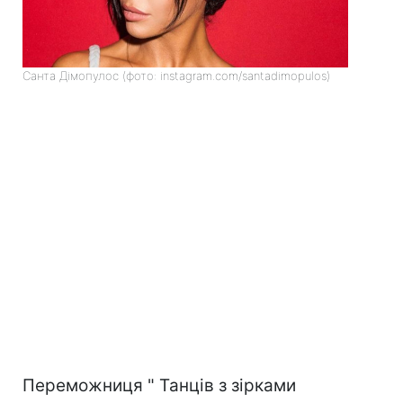
Санта Дімопулос (фото: instagram.com/santadimopulos)
Переможниця " Танців з зірками