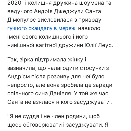
2020" і колишня дружина шоумена та
ведучого Андрія Джеджули Санта
Дімопулос висловилася з приводу
гучного скандалу в мережі
навколо
імені свого колишнього і його
нинішньої вагітної дружини Юлії Леус.
Так, зірка підтримала жінку і
зазначила, що налагодити стосунки з
Андрієм після розриву для неї було
непросто, але вона зробила це заради
спільного сина Даніеля. У той же час
Санта не взялася нікого засуджувати .
"Я не суддя і не член родини, щоб
щось обговорювати і засуджувати. Я