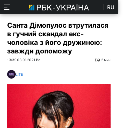
RU
Санта Дімопулос втрутилася
в гучний скандал екс-
чоловіка з його дружиною:
завжди допоможу
13:39 03.01.2021 Вс
2 мин
LITE