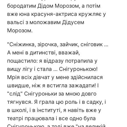
бородатим Дідом Морозом, а потім
вже юна красуня-актриса кружляє у
вальсі з моложавим Дідусем
Морозом.
"Сніжинка, зірочка, зайчик, сніговик ...
А мені в дитинстві, вважай,
пощастило: я відразу потрапила у
вищу лігу і стала ... Снігуронькою!
Мрія всіх дівчат у мене здійснилася
швидше, ніж я встигла зажадати! І
"слід" Снігуроньки за мною довго
тягнувся. Я грала цю роль і в садку, і
в школі, і в інституті, я навіть вже у
театрі працювала і все одно була
Снігуронькою, а тоді вже "на великій