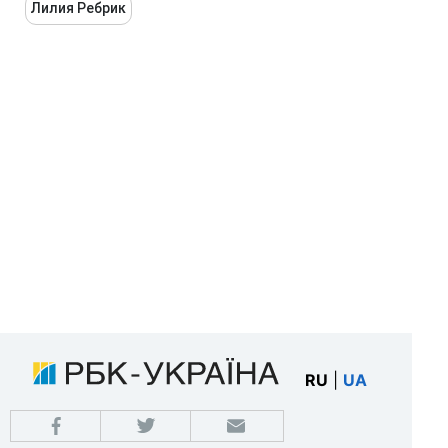
Лилия Ребрик
RU
|
UA