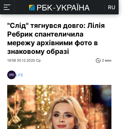
RU
"Слід" тягнувся довго: Лілія
Ребрик спантеличила
мережу архівними фото в
знаковому образі
19:58 30.12.2020 Ср
2 мин
LITE