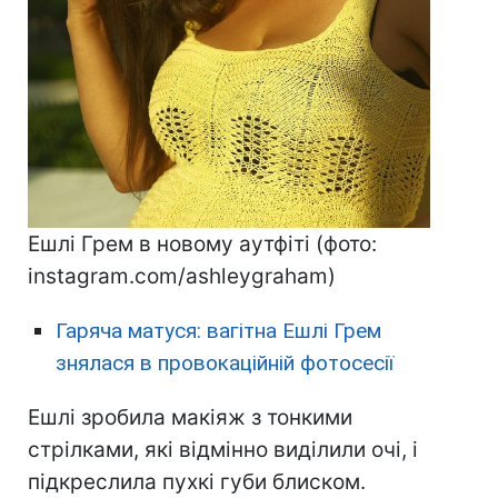
Ешлі Грем в новому аутфіті (фото:
instagram.com/ashleygraham)
Гаряча матуся: вагітна Ешлі Грем
знялася в провокаційній фотосесії
Ешлі зробила макіяж з тонкими
стрілками, які відмінно виділили очі, і
підкреслила пухкі губи блиском.