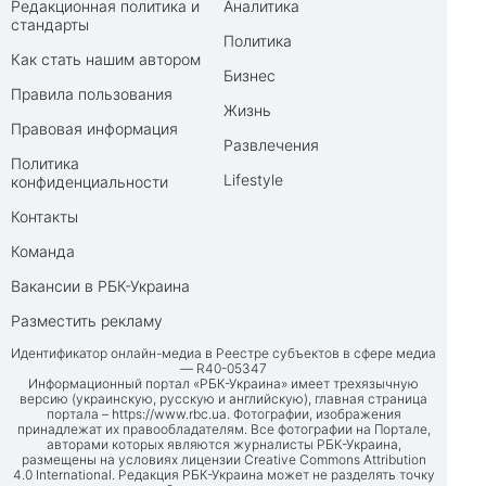
Редакционная политика и
Аналитика
стандарты
Политика
Как стать нашим автором
Бизнес
Правила пользования
Жизнь
Правовая информация
Развлечения
Политика
Lifestyle
конфиденциальности
Контакты
Команда
Вакансии в РБК-Украина
Разместить рекламу
Идентификатор онлайн-медиа в Реестре субъектов в сфере медиа
— R40-05347
Информационный портал «РБК-Украина» имеет трехязычную
версию (украинскую, русскую и английскую), главная страница
портала –
https://www.rbc.ua
. Фотографии, изображения
принадлежат их правообладателям. Все фотографии на Портале,
авторами которых являются журналисты РБК-Украина,
размещены на условиях лицензии Creative Commons Attribution
4.0 International. Редакция РБК-Украина может не разделять точку