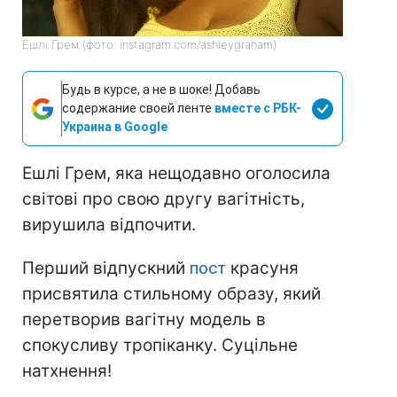
Ешлі Грем (фото: instagram.com/ashleygraham)
Будь в курсе, а не в шоке! Добавь
содержание своей ленте
вместе с РБК-
Украина в Google
Ешлі Грем, яка нещодавно оголосила
світові про свою другу вагітність,
вирушила відпочити.
Перший відпускний
пост
красуня
присвятила стильному образу, який
перетворив вагітну модель в
спокусливу тропіканку. Суцільне
натхнення!