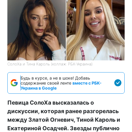
СолоХа и Тина Кароль (коллаж: РБК-Украина)
Будь в курсе, а не в шоке! Добавь
содержание своей ленте
вместе с РБК-
Украина в Google
Певица СолоХа высказалась о
дискуссии, которая ранее разгорелась
между Златой Огневич, Тиной Кароль и
Екатериной Осадчей. Звезды публично