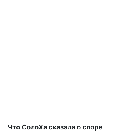
Что СолоХа сказала о споре