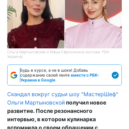
Ольга Мартыновская и Маша Ефросинина (коллаж: РБК-
Украина)
Будь в курсе, а не в шоке! Добавь
содержание своей ленте
вместе с РБК-
Украина в Google
Скандал вокруг судьи шоу "МастерШеф"
Ольги Мартыновской
получил новое
развитие. После резонансного
интервью, в котором кулинарка
вспомнила о своем обращении с