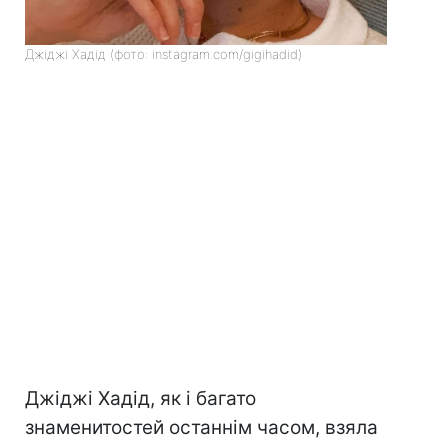
Джіджі Хадід (фото: instagram.com/gigihadid)
Джіджі Хадід, як і багато
знаменитостей останнім часом, взяла