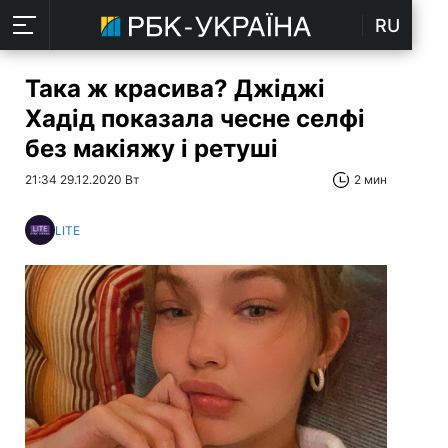
RU
Така ж красива? Джіджі
Хадід показала чесне селфі
без макіяжу і ретуші
21:34 29.12.2020 Вт
2 мин
LITE