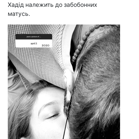
Хадід належить до забобонних
матусь.