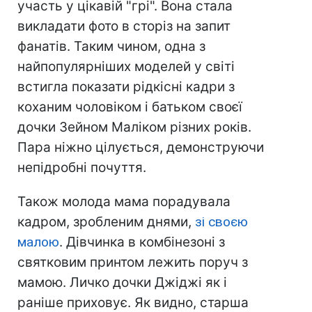
участь у цікавій "грі". Вона стала
викладати фото в сторіз на запит
фанатів. Таким чином, одна з
найпопулярніших моделей у світі
встигла показати рідкісні кадри з
коханим чоловіком і батьком своєї
дочки Зейном Маліком різних років.
Пара ніжно цілується, демонструючи
непідробні почуття.
Також молода мама порадувала
кадром, зробленим днями,
зі своєю
малою
. Дівчинка в комбінезоні з
святковим принтом лежить поруч з
мамою. Личко дочки Джіджі як і
раніше приховує. Як видно, старша