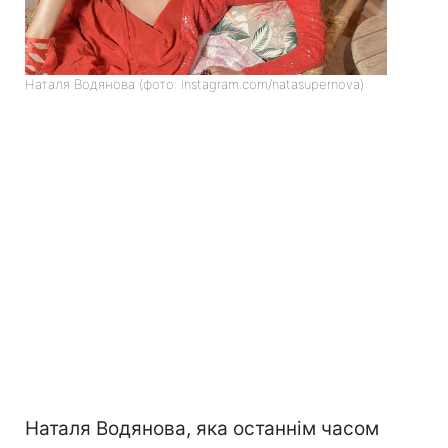
Наталя Водянова (фото: instagram.com/natasupernova)
Наталя Водянова, яка останнім часом