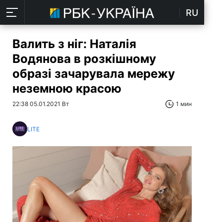
RU
Валить з ніг: Наталія
Водянова в розкішному
образі зачарувала мережу
неземною красою
22:38 05.01.2021 Вт
1 мин
LITE