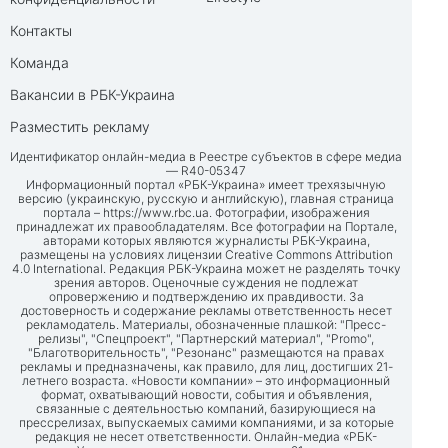
Контакты
Команда
Вакансии в РБК-Украина
Разместить рекламу
Идентификатор онлайн-медиа в Реестре субъектов в сфере медиа
— R40-05347
Информационный портал «РБК-Украина» имеет трехязычную
версию (украинскую, русскую и английскую), главная страница
портала –
https://www.rbc.ua
. Фотографии, изображения
принадлежат их правообладателям. Все фотографии на Портале,
авторами которых являются журналисты РБК-Украина,
размещены на условиях лицензии Creative Commons Attribution
4.0 International. Редакция РБК-Украина может не разделять точку
зрения авторов. Оценочные суждения не подлежат
опровержению и подтверждению их правдивости. За
достоверность и содержание рекламы ответственность несет
рекламодатель. Материалы, обозначенные плашкой: "Пресс-
релизы", "Спецпроект", "Партнерский материал", "Promo",
"Благотворительность", "Резонанс" размещаются на правах
рекламы и предназначены, как правило, для лиц, достигших 21-
летнего возраста. «Новости компании» – это информационный
формат, охватывающий новости, события и объявления,
связанные с деятельностью компаний, базирующиеся на
прессрелизах, выпускаемых самими компаниями, и за которые
редакция не несет ответственности. Онлайн-медиа «РБК-