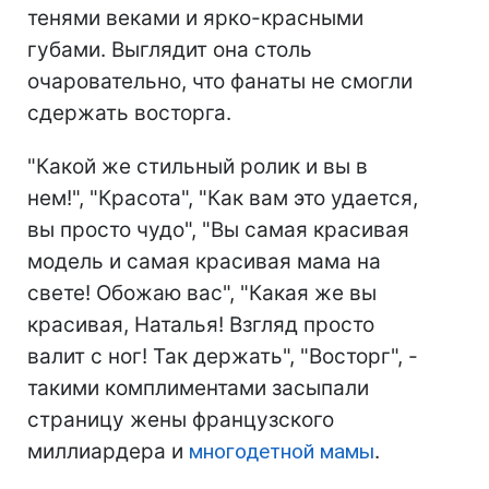
тенями веками и ярко-красными
губами. Выглядит она столь
очаровательно, что фанаты не смогли
сдержать восторга.
"Какой же стильный ролик и вы в
нем!", "Красота", "Как вам это удается,
вы просто чудо", "Вы самая красивая
модель и самая красивая мама на
свете! Обожаю вас", "Какая же вы
красивая, Наталья! Взгляд просто
валит с ног! Так держать", "Восторг", -
такими комплиментами засыпали
страницу жены французского
миллиардера и
многодетной мамы
.