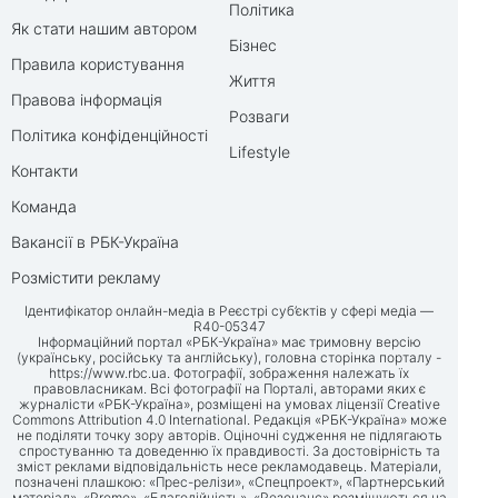
Політика
Як стати нашим автором
Бізнес
Правила користування
Життя
Правова інформація
Розваги
Політика конфіденційності
Lifestyle
Контакти
Команда
Вакансії в РБК-Україна
Розмістити рекламу
Ідентифікатор онлайн-медіа в Реєстрі суб’єктів у сфері медіа —
R40-05347
Інформаційний портал «РБК-Україна» має тримовну версію
(українську, російську та англійську), головна сторінка порталу -
https://www.rbc.ua
. Фотографії, зображення належать їх
правовласникам. Всі фотографії на Порталі, авторами яких є
журналісти «РБК-Україна», розміщені на умовах ліцензії Creative
Commons Attribution 4.0 International. Редакція «РБК-Україна» може
не поділяти точку зору авторів. Оціночні судження не підлягають
спростуванню та доведенню їх правдивості. За достовірність та
зміст реклами відповідальність несе рекламодавець. Матеріали,
позначені плашкою: «Прес-релізи», «Спецпроект», «Партнерський
матеріал», «Promo», «Благодійність», «Резонанс» розміщуються на